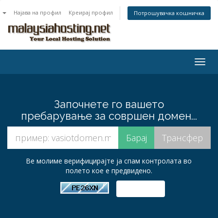
n
Најава на профил
Креирај профил
Потрошувачка кошничка
Togg
navig
Започнете го вашето
пребарување за совршен домен...
Ве молиме верифицирајте ја спам контролата во
полето кое е предвидено.