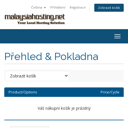
Čeština
Přihlášení
Registrace
Zobrazit košík
Togg
navig
Přehled & Pokladna
Product/Options
Price/Cycle
Váš nákupní košík je prázdný