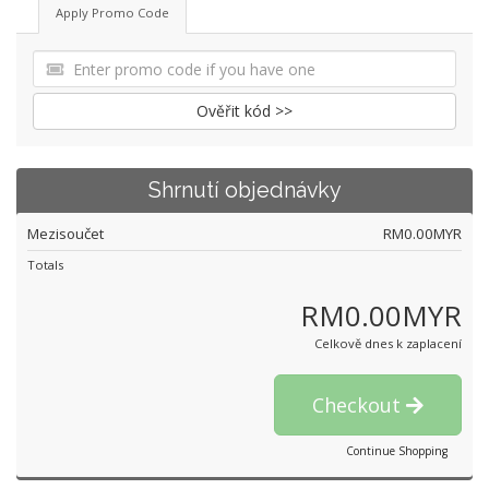
Apply Promo Code
Ověřit kód >>
Shrnutí objednávky
Mezisoučet
RM0.00MYR
Totals
RM0.00MYR
Celkově dnes k zaplacení
Checkout
Continue Shopping